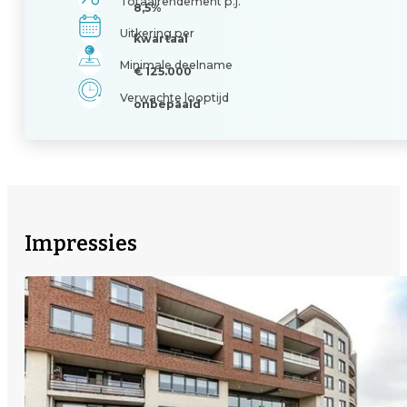
Totaalrendement p.j.
8,5%
Uitkering per
kwartaal
Minimale deelname
€ 125.000
Verwachte looptijd
onbepaald
Impressies