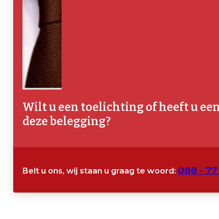
Wilt u een toelichting of heeft u ee
deze belegging?
088 - 77
Belt u ons, wij staan u graag te woord: