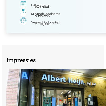
Uitkering per
kwartaal
Minimale deelname
€ 100.000
Verwachte looptijd
7 - 10 jaar
Impressies