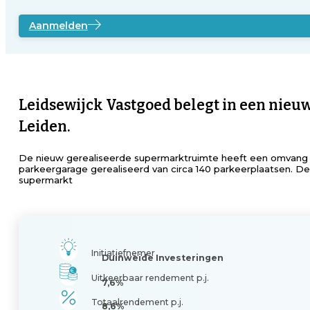
Aanmelden
Leidsewijck Vastgoed belegt in een nieu
Leiden.
De nieuw gerealiseerde supermarktruimte heeft een omvang va
parkeergarage gerealiseerd van circa 140 parkeerplaatsen. D
supermarkt
Initiatiefnemer
Duinweide Investeringen
Uitkeerbaar rendement p.j.
7,6%
Totaalrendement p.j.
8,6%