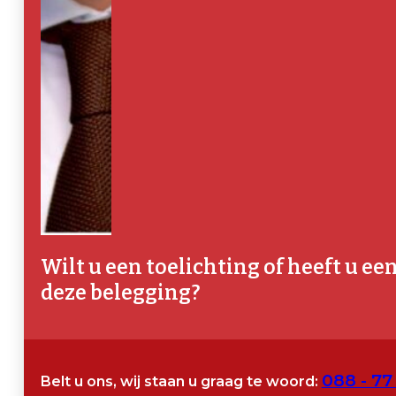
Wilt u een toelichting of heeft u ee
deze belegging?
088 - 77
Belt u ons, wij staan u graag te woord: