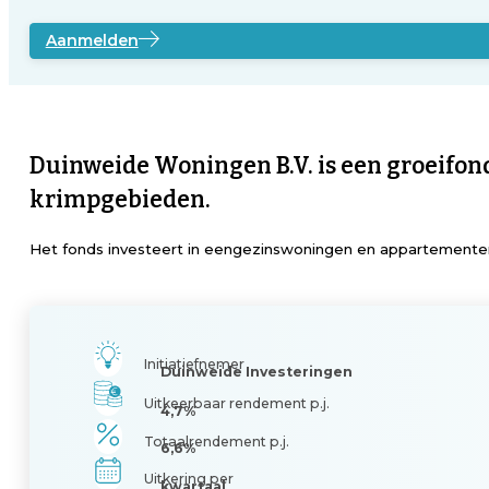
Aanmelden
Duinweide Woningen B.V. is een groeifon
krimpgebieden.
Het fonds investeert in eengezinswoningen en appartementen
Initiatiefnemer
Duinweide Investeringen
Uitkeerbaar rendement p.j.
4,7%
Totaalrendement p.j.
6,6%
Uitkering per
kwartaal