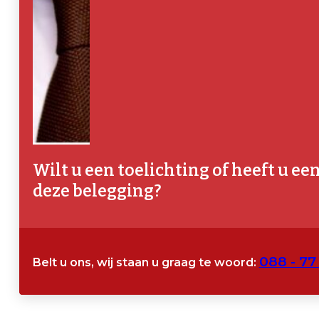
Wilt u een toelichting of heeft u ee
deze belegging?
088 - 77
Belt u ons, wij staan u graag te woord: