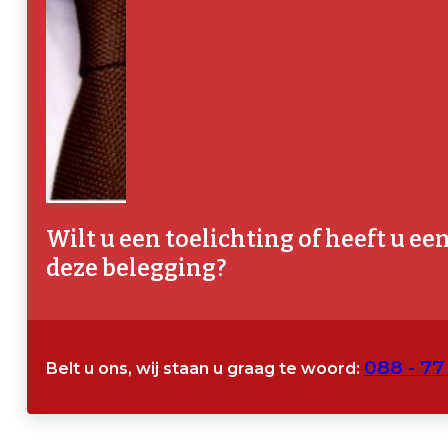
Wilt u een toelichting of heeft u ee
deze belegging?
088 - 77
Belt u ons, wij staan u graag te woord: