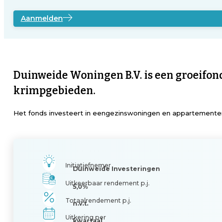
Aanmelden
Duinweide Woningen B.V. is een groeifon
krimpgebieden.
Het fonds investeert in eengezinswoningen en appartementen
Initiatiefnemer
Duinweide Investeringen
Uitkeerbaar rendement p.j.
5,0%
Totaalrendement p.j.
n.v.t.
Uitkering per
kwartaal