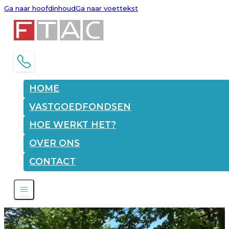
Ga naar hoofdinhoud
Ga naar voettekst
HOME
VASTGOEDFONDSEN
HOE WERKT HET?
OVER ONS
CONTACT