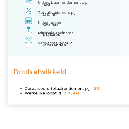
Uitkeerbaar rendement p.j.
n.v.t.
Totaalrendement p.j.
21% IRR
Uitkering per
kwartaal
Minimale deelname
$ 125.000
Verwachte looptijd
12 maanden
Fonds afwikkeld
Gerealiseerd totaalrendement p.j.
0%
Werkelijke looptijd
3,7 jaar